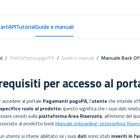
tart
API
Tutorial
Guide e manuali
al
/
Piattaforma pagoPA
/
Guide e manuali
/
Manuale Back Off
requisiti per accesso al port
r accedere al portale
Pagamenti pagoPA,
l'
utente
che intende eff
specifico ruolo al prodotto:
questo significa che i suoi dati relat
ssere censiti sulla
piattaforma Area Riservata
, all’interno del q
ssociato al prodotto (vedi
Manuale onboarding: sezioneArea Riserv
n utente si ritiene abilitato se i suoi
dati
sono stati
inseriti in f