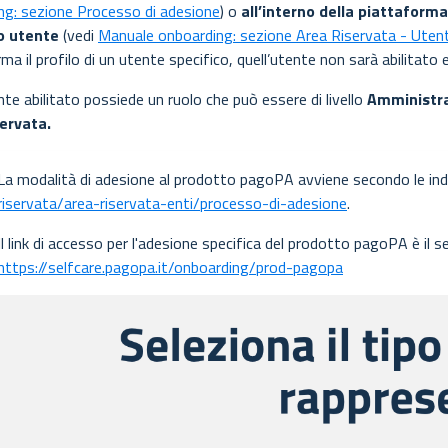
ng: sezione Processo di adesione
) o
all’interno della piattaform
o utente
(vedi
Manuale onboarding: sezione Area Riservata - Utent
ma il profilo di un utente specifico, quell’utente non sarà abilitat
te abilitato possiede un ruolo che può essere di livello
Amministr
ervata.
La modalità di adesione al prodotto pagoPA avviene secondo le ind
riservata/area-riservata-enti/processo-di-adesione
.
Il link di accesso per l'adesione specifica del prodotto pagoPA è il 
https://selfcare.pagopa.it/onboarding/prod-pagopa