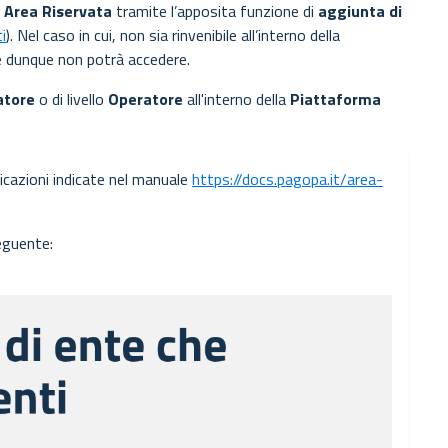
a Area Riservata
tramite l’apposita funzione di
aggiunta di
i
). Nel caso in cui, non sia rinvenibile all’interno della
o e dunque non potrà accedere.
atore
o di livello
Operatore
all'interno della
Piattaforma
icazioni indicate nel manuale
https://docs.pagopa.it/area-
seguente: