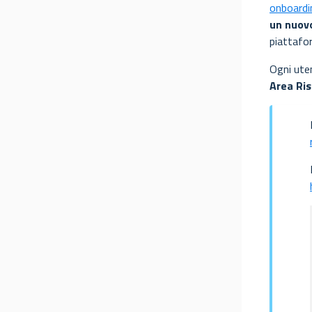
onboardi
un nuov
piattafor
Ogni uten
Area Ris