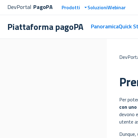
DevPortal
PagoPA
Prodotti
Soluzioni
Webinar
Piattaforma pagoPA
Panoramica
Quick S
DevPort
Pre
Per pote
con uno 
devono e
utente a
Dunque, u