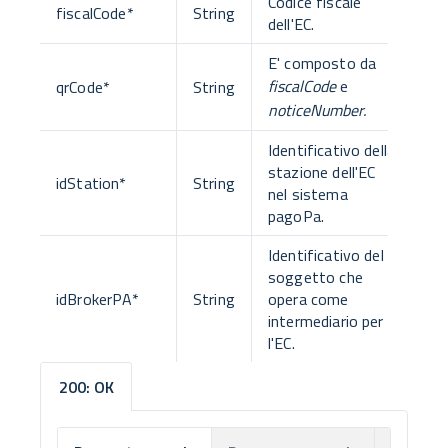
Codice fiscale
fiscalCode
*
String
dell'EC.
E' composto da
fiscalCode
e
qrCode
*
String
noticeNumber.
Identificativo della
stazione dell'EC
idStation
*
String
nel sistema
pagoPa.
Identificativo del
soggetto che
idBrokerPA
*
String
opera come
intermediario per
l'EC.
200: OK