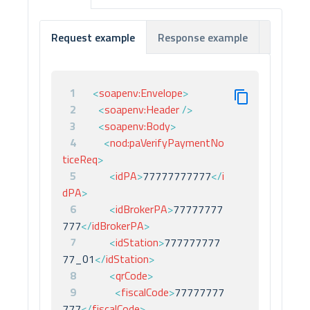
Response example
Respon
Request example
1
<
soapenv:
Envelope
>
2
<
soapenv:
Header
/>
3
<
soapenv:
Body
>
4
<
nod:
paVerifyPaymentNo
ticeReq
>
5
<
idPA
>
77777777777
</
i
dPA
>
6
<
idBrokerPA
>
77777777
777
</
idBrokerPA
>
7
<
idStation
>
777777777
77_01
</
idStation
>
8
<
qrCode
>
9
<
fiscalCode
>
77777777
777
</
fiscalCode
>