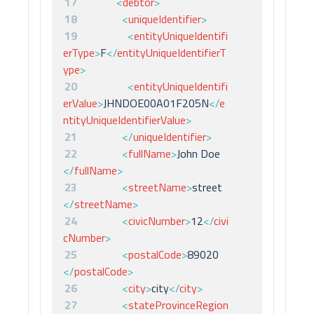
17
<
debtor
>
18
<
uniqueIdentifier
>
19
<
entityUniqueIdentifi
erType
>
F
</
entityUniqueIdentifierT
ype
>
20
<
entityUniqueIdentifi
erValue
>
JHNDOE00A01F205N
</
e
ntityUniqueIdentifierValue
>
21
</
uniqueIdentifier
>
22
<
fullName
>
John Doe
</
fullName
>
23
<
streetName
>
street
</
streetName
>
24
<
civicNumber
>
12
</
civi
cNumber
>
25
<
postalCode
>
89020
</
postalCode
>
26
<
city
>
city
</
city
>
27
<
stateProvinceRegion