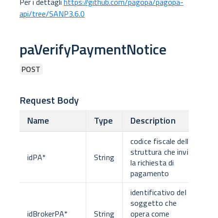
Per i dettagli
https://github.com/pagopa/pagopa-
api/tree/SANP3.6.0
paVerifyPaymentNotice
POST
Request Body
Name
Type
Description
codice fiscale della
struttura che invia
idPA
*
String
la richiesta di
pagamento
identificativo del
soggetto che
idBrokerPA
*
String
opera come