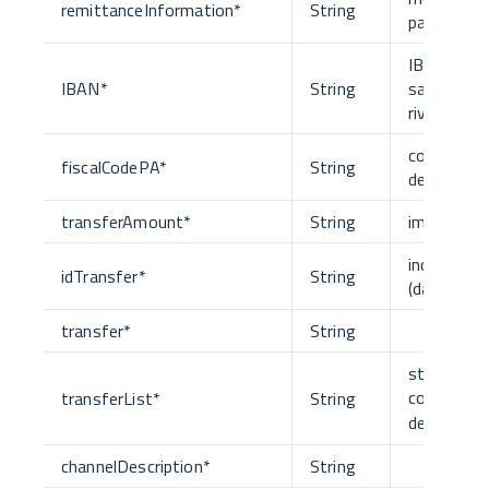
remittanceInformation
*
String
pagament
IBAN sul q
IBAN
*
String
sarà effet
riversame
codice fisc
fiscalCodePA
*
String
dell'EC
transferAmount
*
String
importo
indice della
idTransfer
*
String
(da 1 a 5)
transfer
*
String
struttura 
contiene i 
transferList
*
String
dei
transfe
channelDescription
*
String