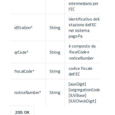
intermediario per
l'EC
identificativo della
stazione dell'EC
idStation
*
String
nel sistema
pagoPa
è composto da
fiscalCode
e
qrCode
*
String
noticeNumber
codice fiscale
fiscalCode
*
String
dell'EC
[auxDigit]
[segregationCode]
noticeNumber
*
String
[IUVBase]
[IUVCheckDigit]
200: OK