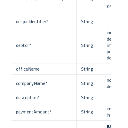
giuridica
uniqueIdentifier
*
String
individua il
debitore a 
debtor
*
String
riferisce la
posizione
debitoria
officeName
String
nome com
companyName
*
String
dell'EC
description
*
String
importo e
paymentAmount
*
String
in euro
IUV
Identif