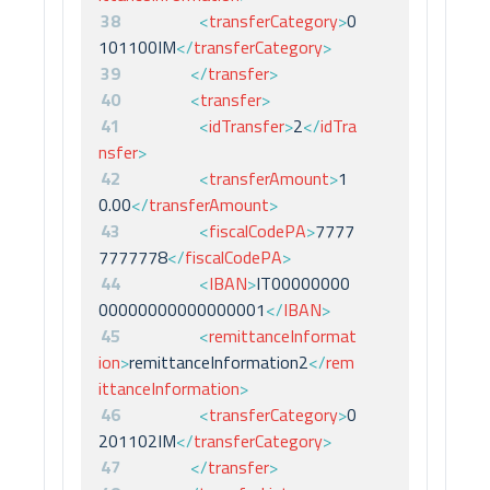
38
<
transferCategory
>
0
101100IM
</
transferCategory
>
39
</
transfer
>
40
<
transfer
>
41
<
idTransfer
>
2
</
idTra
nsfer
>
42
<
transferAmount
>
1
0.00
</
transferAmount
>
43
<
fiscalCodePA
>
7777
7777778
</
fiscalCodePA
>
44
<
IBAN
>
IT00000000
00000000000000001
</
IBAN
>
45
<
remittanceInformat
ion
>
remittanceInformation2
</
rem
ittanceInformation
>
46
<
transferCategory
>
0
201102IM
</
transferCategory
>
47
</
transfer
>