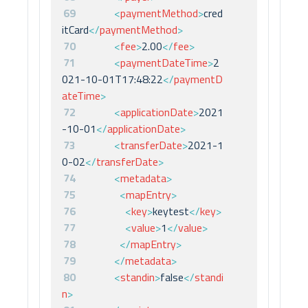
69
<
paymentMethod
>
cred
itCard
</
paymentMethod
>
70
<
fee
>
2.00
</
fee
>
71
<
paymentDateTime
>
2
021-10-01T17:48:22
</
paymentD
ateTime
>
72
<
applicationDate
>
2021
-10-01
</
applicationDate
>
73
<
transferDate
>
2021-1
0-02
</
transferDate
>
74
<
metadata
>
75
<
mapEntry
>
76
<
key
>
keytest
</
key
>
77
<
value
>
1
</
value
>
78
</
mapEntry
>
79
</
metadata
>
80
<
standin
>
false
</
standi
n
>