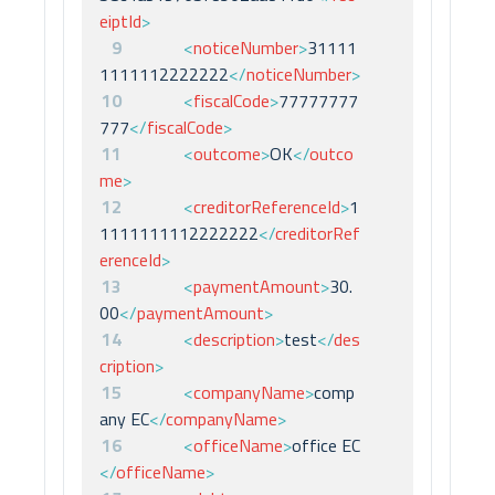
eiptId
>
9
<
noticeNumber
>
31111
1111112222222
</
noticeNumber
>
10
<
fiscalCode
>
77777777
777
</
fiscalCode
>
11
<
outcome
>
OK
</
outco
me
>
12
<
creditorReferenceId
>
1
1111111112222222
</
creditorRef
erenceId
>
13
<
paymentAmount
>
30.
00
</
paymentAmount
>
14
<
description
>
test
</
des
cription
>
15
<
companyName
>
comp
any EC
</
companyName
>
16
<
officeName
>
office EC
</
officeName
>