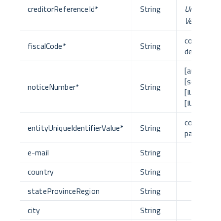
creditorReferenceId
*
String
Univoco
Versament
codice fisc
fiscalCode
*
String
dell'EC
[auxDigit]
[segregat
noticeNumber
*
String
[IUVBase]
[IUVCheckD
codice fisc
entityUniqueIdentifierValue
*
String
partita IV
e-mail
String
country
String
stateProvinceRegion
String
city
String