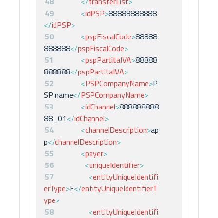
48
</
transferList
>
49
<
idPSP
>
88888888888
</
idPSP
>
50
<
pspFiscalCode
>
88888
888888
</
pspFiscalCode
>
51
<
pspPartitaIVA
>
88888
888888
</
pspPartitaIVA
>
52
<
PSPCompanyName
>
P
SP name
</
PSPCompanyName
>
53
<
idChannel
>
888888888
88_01
</
idChannel
>
54
<
channelDescription
>
ap
p
</
channelDescription
>
55
<
payer
>
56
<
uniqueIdentifier
>
57
<
entityUniqueIdentifi
erType
>
F
</
entityUniqueIdentifierT
ype
>
58
<
entityUniqueIdentifi