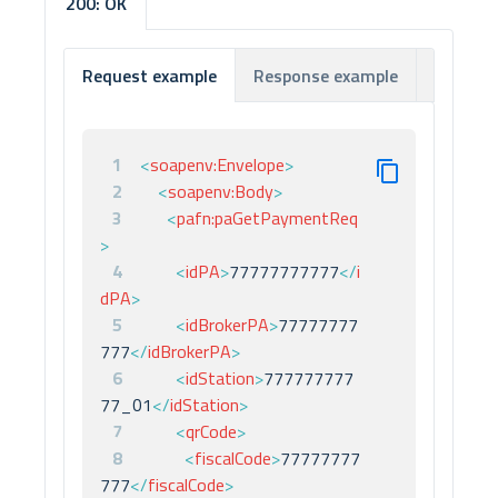
200: OK
Response example
Respon
Request example
1
<
soapenv:
Envelope
>
2
<
soapenv:
Body
>
3
<
pafn:
paGetPaymentReq
>
4
<
idPA
>
77777777777
</
i
dPA
>
5
<
idBrokerPA
>
77777777
777
</
idBrokerPA
>
6
<
idStation
>
777777777
77_01
</
idStation
>
7
<
qrCode
>
8
<
fiscalCode
>
77777777
777
</
fiscalCode
>