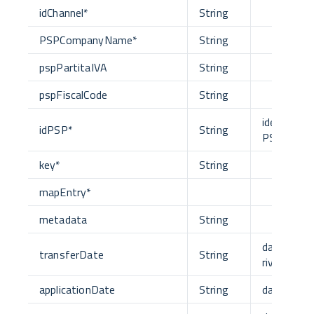
idChannel
*
String
PSPCompanyName
*
String
pspPartitaIVA
String
pspFiscalCode
String
identificat
idPSP
*
String
PSP
key
*
String
mapEntry
*
metadata
String
data del
transferDate
String
riversame
applicationDate
String
data appli