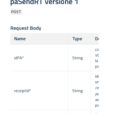
paSendRT versione 1
POST
Request Body
Name
Type
Descript
codice fisc
struttura c
idPA
*
String
la richiesta
pagament
identificat
univoco de
receipt
cont
receiptId
*
String
paymentT
assegnato
pagoPa