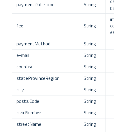
data e ora 
paymentDateTime
String
pagament
importo de
fee
String
commissi
espresso i
paymentMethod
String
e-mail
String
country
String
stateProvinceRegion
String
city
String
postalCode
String
civicNumber
String
streetName
String