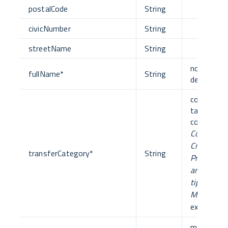
postalCode
String
civicNumber
String
streetName
String
nome com
fullName
*
String
del debito
codice
tassonomi
composto
Codice tip
Creditore 
transferCategory
*
String
Progressiv
area + Cod
tipologia s
Motivo Giu
ex.
01010
motivo del