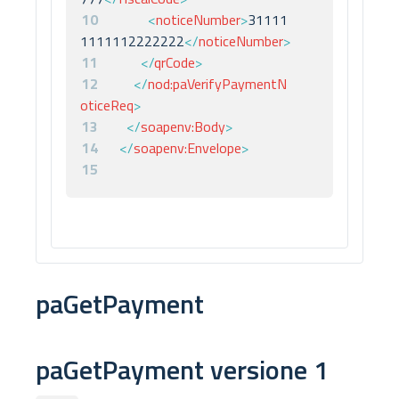
10
<
noticeNumber
>
31111
1111112222222
</
noticeNumber
>
11
</
qrCode
>
12
</
nod:
paVerifyPaymentN
oticeReq
>
13
</
soapenv:
Body
>
14
</
soapenv:
Envelope
>
15
paGetPayment
paGetPayment versione 1