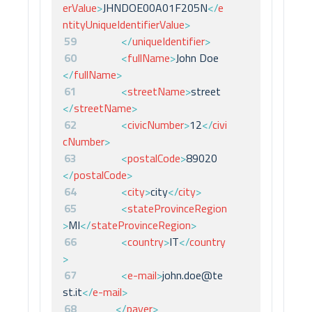
erValue
>
JHNDOE00A01F205N
</
e
ntityUniqueIdentifierValue
>
59
</
uniqueIdentifier
>
60
<
fullName
>
John Doe
</
fullName
>
61
<
streetName
>
street
</
streetName
>
62
<
civicNumber
>
12
</
civi
cNumber
>
63
<
postalCode
>
89020
</
postalCode
>
64
<
city
>
city
</
city
>
65
<
stateProvinceRegion
>
MI
</
stateProvinceRegion
>
66
<
country
>
IT
</
country
>
67
<
e-mail
>
john.doe@te
st.it
</
e-mail
>
68
</
payer
>