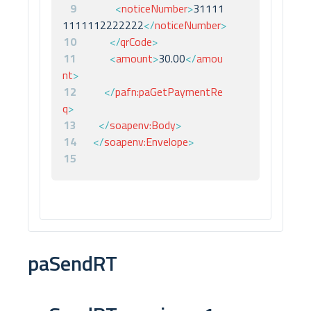
9
<
noticeNumber
>
31111
1111112222222
</
noticeNumber
>
10
</
qrCode
>
11
<
amount
>
30.00
</
amou
nt
>
12
</
pafn:
paGetPaymentRe
q
>
13
</
soapenv:
Body
>
14
</
soapenv:
Envelope
>
15
paSendRT