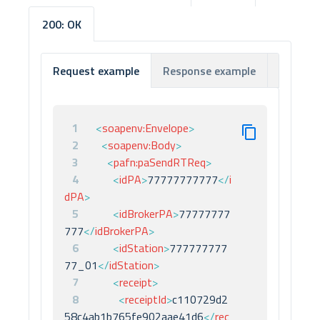
200: OK
Response example
Respon
Request example
1
<
soapenv:
Envelope
>
2
<
soapenv:
Body
>
3
<
pafn:
paSendRTReq
>
4
<
idPA
>
77777777777
</
i
dPA
>
5
<
idBrokerPA
>
77777777
777
</
idBrokerPA
>
6
<
idStation
>
777777777
77_01
</
idStation
>
7
<
receipt
>
8
<
receiptId
>
c110729d2
58c4ab1b765fe902aae41d6
</
rec