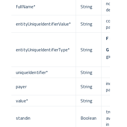
nome com
fullName
*
String
del debito
codice fisc
entityUniqueIdentifierValue
*
String
partita IV
F
: Persona
entityUniqueIdentifierType
*
String
G
: Person
giuridica
uniqueIdentifier
*
String
individua il
payer
String
pagatore
value
*
String
true: pag
standin
Boolean
avvenuto i
in