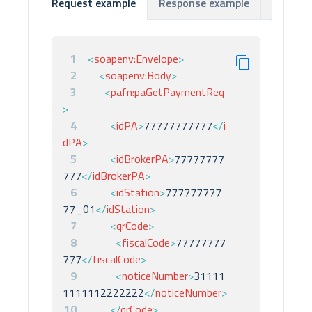
Response example
Respon
Request example
1
<
soapenv:
Envelope
>
2
<
soapenv:
Body
>
3
<
pafn:
paGetPaymentReq
>
4
<
idPA
>
77777777777
</
i
dPA
>
5
<
idBrokerPA
>
77777777
777
</
idBrokerPA
>
6
<
idStation
>
777777777
77_01
</
idStation
>
7
<
qrCode
>
8
<
fiscalCode
>
77777777
777
</
fiscalCode
>
9
<
noticeNumber
>
31111
1111112222222
</
noticeNumber
>
10
</
qrCode
>