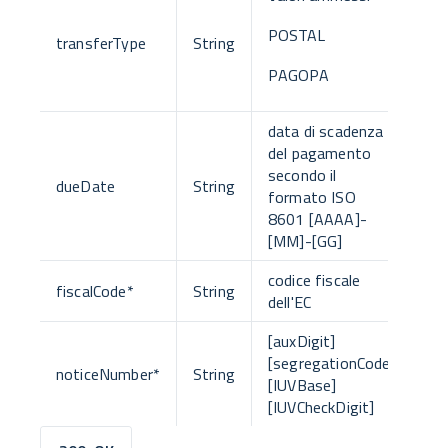
POSTAL
transferType
String
PAGOPA
data di scadenza
del pagamento
secondo il
dueDate
String
formato ISO
8601 [AAAA]-
[MM]-[GG]
codice fiscale
fiscalCode
*
String
dell'EC
[auxDigit]
[segregationCode]
noticeNumber
*
String
[IUVBase]
[IUVCheckDigit]