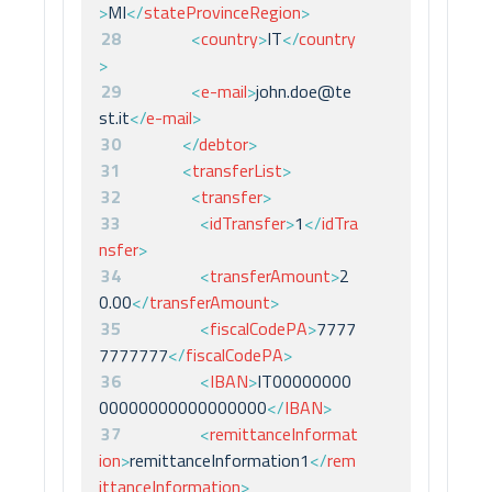
>
MI
</
stateProvinceRegion
>
28
<
country
>
IT
</
country
>
29
<
e-mail
>
john.doe@te
st.it
</
e-mail
>
30
</
debtor
>
31
<
transferList
>
32
<
transfer
>
33
<
idTransfer
>
1
</
idTra
nsfer
>
34
<
transferAmount
>
2
0.00
</
transferAmount
>
35
<
fiscalCodePA
>
7777
7777777
</
fiscalCodePA
>
36
<
IBAN
>
IT00000000
00000000000000000
</
IBAN
>
37
<
remittanceInformat
ion
>
remittanceInformation1
</
rem
ittanceInformation
>