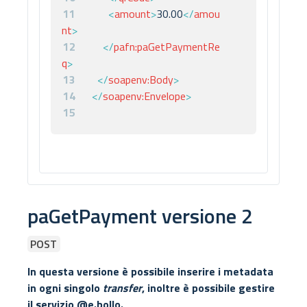
11
<
amount
>
30.00
</
amou
nt
>
12
</
pafn:
paGetPaymentRe
q
>
13
</
soapenv:
Body
>
14
</
soapenv:
Envelope
>
15
paGetPayment versione 2
POST
In questa versione è possibile inserire i metadata
in ogni singolo
transfer
, inoltre è possibile gestire
il servizio @e.bollo.