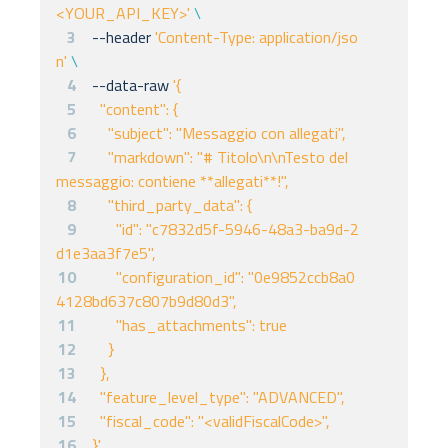
<YOUR_API_KEY>'
\
3
--header 
'Content-Type: application/jso
n'
\
4
--data-raw 
5
6
7
    "markdown": "# Titolo\n\nTesto del 
8
9
      "id": "c7832d5f-5946-48a3-ba9d-2
10
      "configuration_id": "0e9852ccb8a0
11
12
13
14
15
16
}'