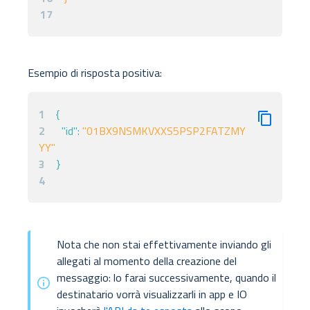
17
Esempio di risposta positiva:
1
{
2
"id"
:
"01BX9NSMKVXXS5PSP2FATZMY
YY"
3
}
4
Nota che non stai effettivamente inviando gli
allegati al momento della creazione del
messaggio: lo farai successivamente, quando il
destinatario vorrà visualizzarli in app e IO