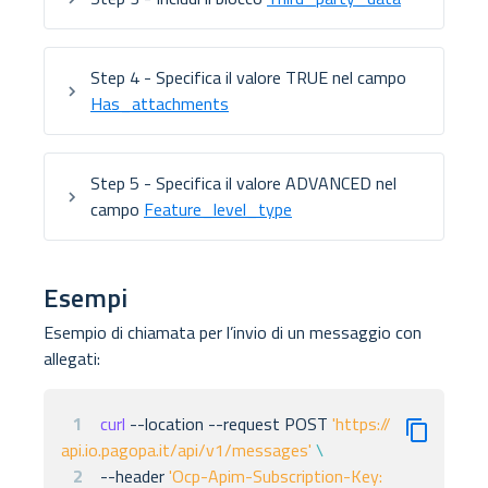
Step 4
- Specifica il valore
TRUE
nel campo
Has_attachments
Step 5
- Specifica il valore
ADVANCED
nel
campo
Feature_level_type
Esempi
Esempio di chiamata per l’invio di un messaggio con
allegati:
1
curl
 --location --request POST 
'https://
api.io.pagopa.it/api/v1/messages'
\
2
--header 
'Ocp-Apim-Subscription-Key: 